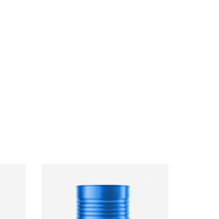
นที่
ซัลเฟต มีลักษณะเป็นของเหลว
ีเรีย
ใสข้น ละลายน้ำได้ดี มีค่าเป็นกรด
าแมลง
มีฤทธิ์กัดกร่อนสูง ใช้เป็นตัวเร่ง
สมของ
ปฏิกิริยา และสามารถใช้ประโยชน์
รนำไป
ได้ในด้านโดยเฉพาะด้าน
าหาร
อุตสาหกรรม เพื่อใช้ผลิต
สารประกอบด้านต่าง ๆ เช่น
อุตสาหกรรมเคมี , อุตสาหกรรม
เมืองแร่ , อุตสาหกรรมอาหาร ,
อุตสาหรรมปิโตเลียม ,
อุตสาหกรรมพลาสติก ,
อุตสาหกรรมการจำกัดของเสีย
และการบำบัด เป็นต้น