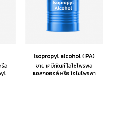
Isopropyl alcohol (IPA)
หรือ
ขาย เคมีภัณฑ์ ไอโซโพรพิล
hyl
แอลกอฮอล์ หรือ ไอโซโพรพา
มเคมี
นอล (Isopropanol) มีลักษณะ
กแข็ง
ของเหลวใส ไม่มีสี มีกลิ่น
ะเป็น
แอลกอฮอล์ ติดไฟได้เป็น
นพิษ
แอลกอฮอล์ชนิดหนึ่ง มี
นงาน
คุณสมบัติในการทำความสะอาด
สติก
จึงนำมาผสมในน้ำยาทำความ
น
สะอาด น้ำยาฆ่าเชื้อต่างๆ ใช้เป็น
ด้
ตัวทำละลายในโรงงาน