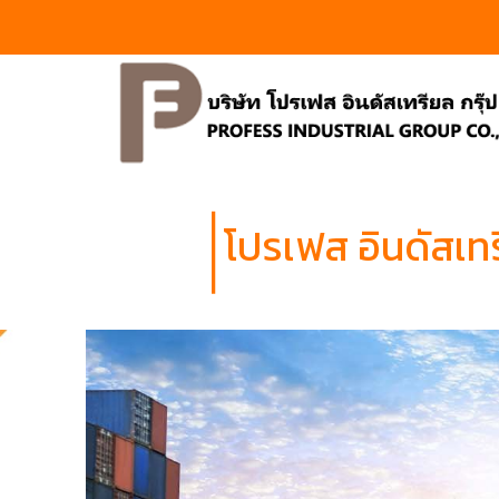
โปรเฟส อินดัสเทร