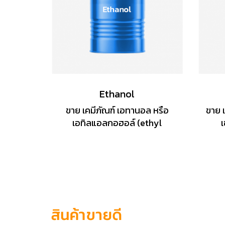
Ethanol
ขาย เคมีภัณฑ์ เอทานอล หรือ
ขาย เ
เอทิลแอลกอฮอล์ (ethyl
เ
alcohol) เป็นแอลกอฮอล์ชนิด
ของ
หนึ่งเป็นของเหลวไม่มีสีจุดไฟติด
และม
ระเหยง่ายสามารถลอยได้ในน้ำ
ได้ด
ผลิตได้จากการนำพืชผลทางการ
ละล
เกษตรจำพวกแป้งและน้ำตาล
ใช้เป
เป็นวัตถุดิบ และผ่านกระบวนการ
ย่อยสลายและหมัก เปลี่ยนจาก
แป้งและน้ำตาลเป็นแอลกอฮอล์