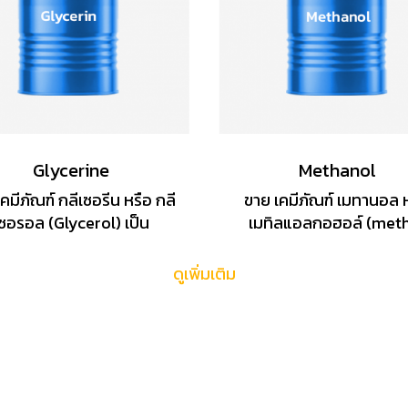
Glycerine
Methanol
คมีภัณฑ์ กลีเซอรีน หรือ กลี
ขาย เคมีภัณฑ์ เมทานอล 
ซอรอล (Glycerol) เป็น
เมทิลแอลกอฮอล์ (met
เหลวที่ไม่มีสี มีความหนืด
alcohol) ใช้ในอุตสาหกรร
ีรสหวาน สามารถละลายน้ำ
สังเคราะห์ เป็นสารกันเยือ
ดูเพิ่มเติม
ีในแอลกอฮอล์และน้ำ แต่ไม่
(antifreeze) และมีลักษณ
ายในไขมันได้ สามารถนำไป
ของเหลวใส ระเหยง่าย เป็
็นสารตั้งต้นในการสังเคราะห์
นิยมใช้เป็นตัวทำละลายใ
สารเคมีอื่น ๆ ได้
อุตสาหกรรม ขัดล้างพลา
และใช้เป็นเชื้อเพลิง เป็
แอลกอฮอล์ชนิดกินไม่ไ