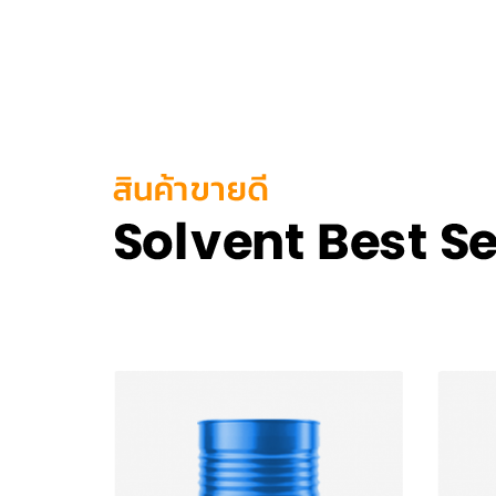
กรดไนตริกบริสุทธ์ 100%
ควา
(ปราศจากน้ำ) ซึ่งมีลักษณะเป็น
สารช
ของเหลวไม่มีสีกลิ่นฉุนรุนแรง
ลายใ
และมีความเป็นกรดสูง นำไปใช้
การท
ขจัดคราบตะกรันน้ำ เบียร์ และนม
ขจัดคราบสะสมของสารอนินท
รีย์ในท่อ แท๊งค์ หรือในระบบ
หมุนเวียนอัตโนมัติสำหรับ
อุตสาหกรรมอาหาร และเครื่อง
ดื่ม