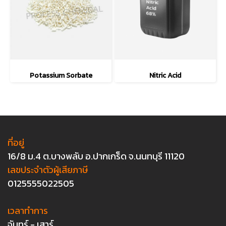
Potassium Sorbate
Nitric Acid
ที่อยู่
16/8 ม.4 ต.บางพลับ อ.ปากเกร็ด จ.นนทบุรี 11120
เลขประจำตัวผู้เสียภาษี
0125555022505
เวลาทำการ
จันทร์ - เสาร์