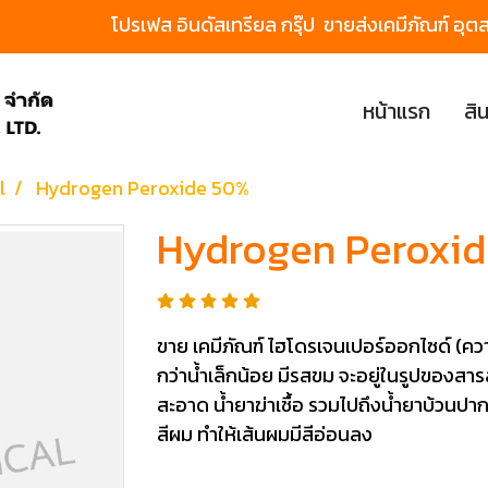
โปรเฟส อินดัสเทรียล กรุ๊ป ขายส่งเคมีภัณฑ์
หน้าแรก
สิ
l
Hydrogen Peroxide 50%
Hydrogen Peroxi
ขาย เคมีภัณฑ์ ไฮโดรเจนเปอร์ออกไซด์ (คว
กว่าน้ำเล็กน้อย มีรสขม จะอยู่ในรูปของ
สะอาด น้ำยาฆ่าเชื้อ รวมไปถึงน้ำยาบ้วนป
สีผม ทำให้เส้นผมมีสีอ่อนลง