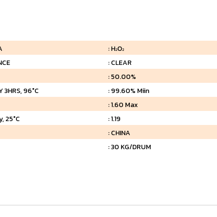
A
: H
O
2
2
NCE
: CLEAR
: 50.00%
Y 3HRS, 96°C
: 99.60% Miin
: 1.60 Max
y, 25°C
: 1.19
: CHINA
G
: 30 KG/DRUM