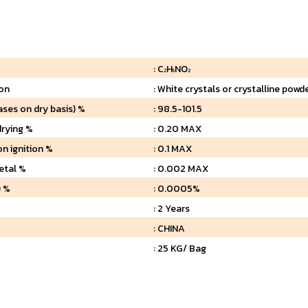
: C
H
NO
2
5
2
ion
: White crystals or crystalline powd
ases on dry basis) %
: 98.5-101.5
drying %
: 0.20 MAX
on ignition %
: 0.1 MAX
etal %
: 0.002 MAX
) %
: 0.0005%
e
: 2 Years
: CHINA
G
: 25 KG/ Bag