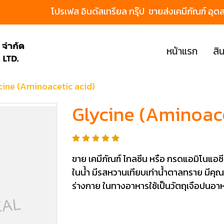
โปรเฟส อินดัสเทรียล กรุ๊ป ขายส่งเคมีภัณฑ์
หน้าแรก
สิ
cine (Aminoacetic acid)
Glycine (Aminoace
ขาย เคมีภัณฑ์ ไกลซีน หรือ กรดแอมิโนแอซีต
ในน้ำ มีรสหวานเทียบเท่าน้ำตาลทราย มีคุ
ร่างกาย ในทางอาหารใช้เป็นวัตถุเจือปนอาหา